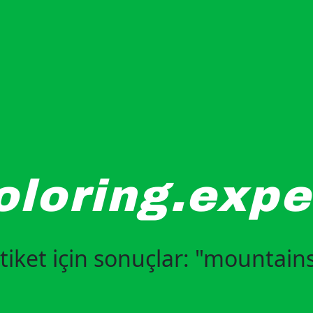
oloring.expe
tiket için sonuçlar: "mountain