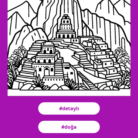
#detaylı
#doğa