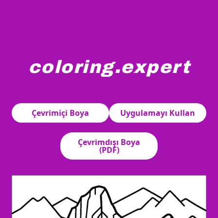
coloring.expert
Machu Picchu, ikonik teraslı yapıları ve And Dağları arasın
Çevrimiçi Boya
Uygulamayı Kullan
Çevrimdışı Boya
(PDF)