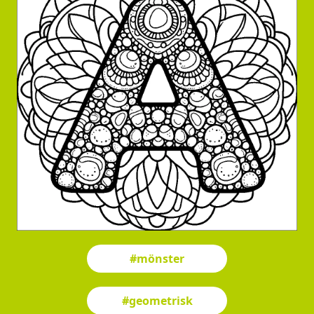
#mönster
#geometrisk