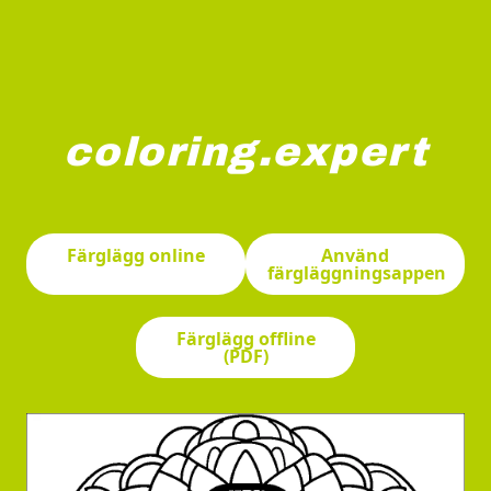
coloring.expert
Ett stort, utsmyckat bokstaven "A" är dekorerat med i
Färglägg online
Använd
färgläggningsappen
Färglägg offline
(PDF)