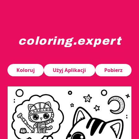
coloring.expert
Uroczy kotek przebrany za detektywa, trzyma szkło powi
Koloruj
Użyj Aplikacji
Pobierz