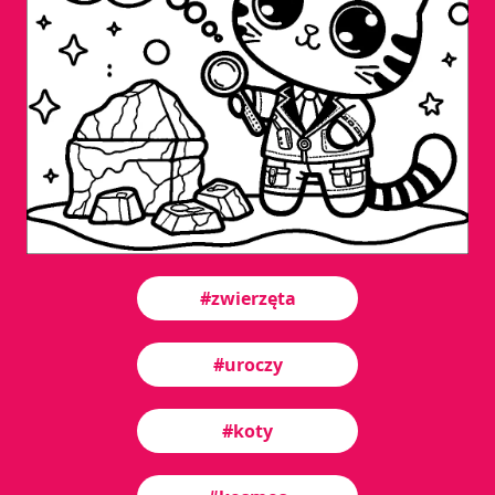
#zwierzęta
#uroczy
#koty