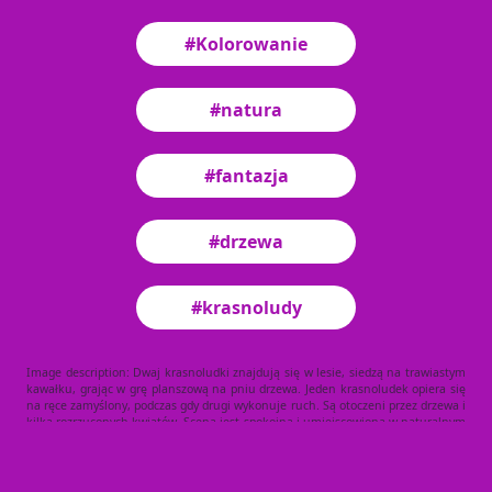
#Kolorowanie
#natura
#fantazja
#drzewa
#krasnoludy
Image description: Dwaj krasnoludki znajdują się w lesie, siedzą na trawiastym
kawałku, grając w grę planszową na pniu drzewa. Jeden krasnoludek opiera się
na ręce zamyślony, podczas gdy drugi wykonuje ruch. Są otoczeni przez drzewa i
kilka rozrzuconych kwiatów. Scena jest spokojna i umiejscowiona w naturalnym
środowisku.