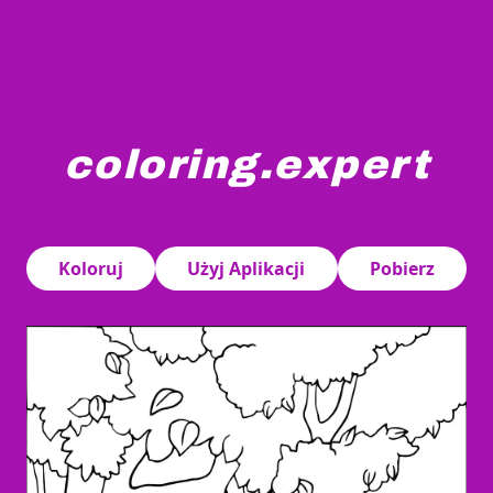
coloring.expert
Dwaj krasnoludki znajdują się w lesie, siedzą na trawi
Koloruj
Użyj Aplikacji
Pobierz