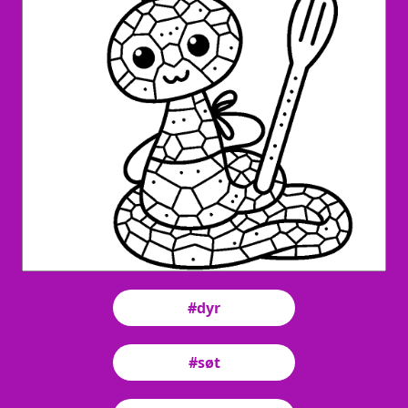
#dyr
#søt