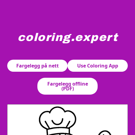
coloring.expert
En slange med kokkelue og forkle holder en stekespade. 
Fargelegg på nett
Use Coloring App
Fargelegg offline
(PDF)