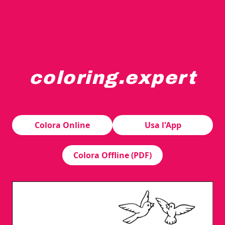
coloring.expert
Un couple souriant en tenue traditionnelle se tient ense
Colora Online
Usa l'App
Colora Offline (PDF)