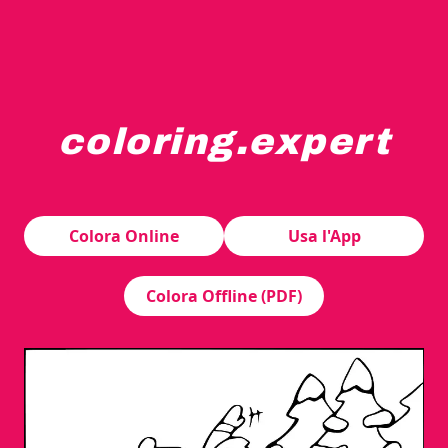
coloring.expert
Un niño con un gorro y bufanda de invierno está subiend
Colora Online
Usa l'App
Colora Offline (PDF)