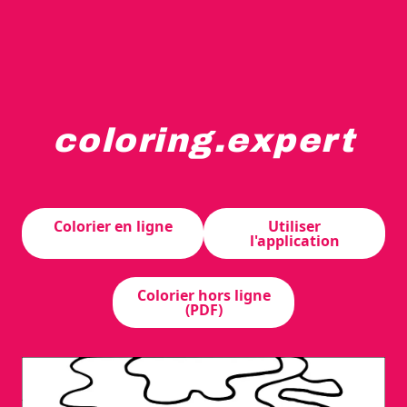
coloring.expert
Un flamant rose se tient dans de l'eau peu profonde ento
Colorier en ligne
Utiliser
l'application
Colorier hors ligne
(PDF)