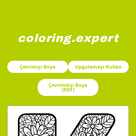
coloring.expert
Büyük bir "K" harfi karmaşık çiçek desenleriyle doludur. T
Çevrimiçi Boya
Uygulamayı Kullan
Çevrimdışı Boya
(PDF)