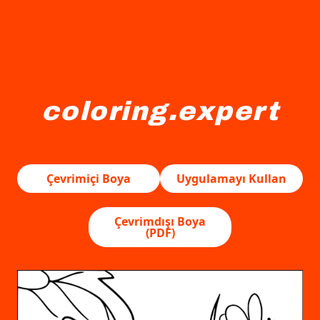
coloring.expert
Kanatları olan küçük bir peri, bir mantarın üzerine oturmu
Çevrimiçi Boya
Uygulamayı Kullan
Çevrimdışı Boya
(PDF)