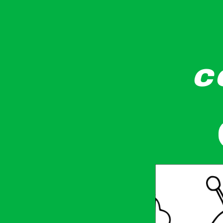
c
Büyük gözlü ve gülümseyen yüzleri olan iki çi