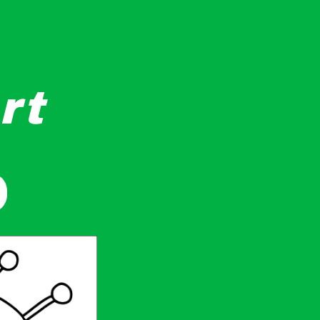
rt
orlar. Sevimli antenleri ve çizgili vücutları var. Arka plan ka