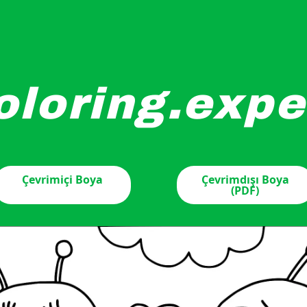
oloring.expe
zgi film arısı, aralarında bir kalp ile birbirlerine doğru uçuy
Çevrimiçi Boya
Çevrimdışı Boya
(PDF)