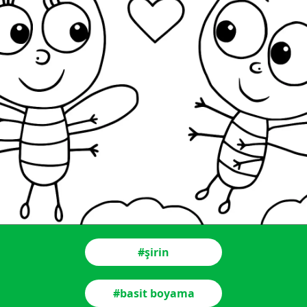
#şirin
#basit boyama