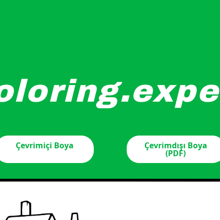
oloring.expe
sıralandığı bir su kenarı ve yanında teknelerle birlikte yer 
Çevrimiçi Boya
Çevrimdışı Boya
(PDF)