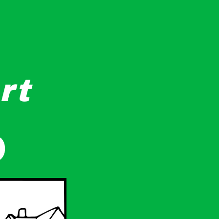
rt
alıyor. "København" ve "Copenhagen" yazıları konumu vurguluyo