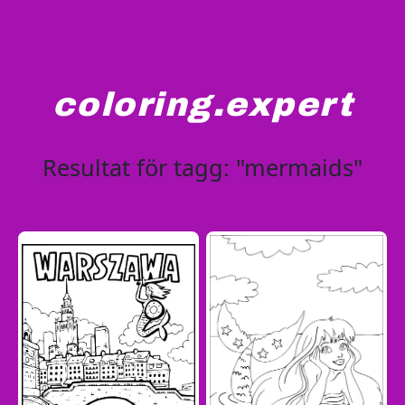
coloring.expert
Resultat för tagg: "mermaids"