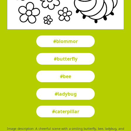
#blommor
#butterfly
#bee
#ladybug
#caterpillar
Image description: A cheerful scene with a smiling butterfly, bee, ladybug, and