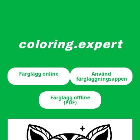
coloring.expert
En stiliserad tvättbjörn har komplexa mönster över hela
Färglägg online
Använd
färgläggningsappen
Färglägg offline
(PDF)