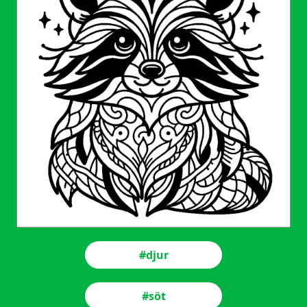
#djur
#söt