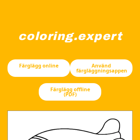
coloring.expert
Ett tecknat flygplan visas flygande med tre cirkulära föns
Färglägg online
Använd
färgläggningsappen
Färglägg offline
(PDF)