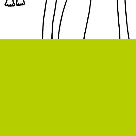
#söt
#Färgläggning
#natur
#blommor
#insekter