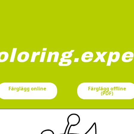
oloring.expe
ma. Ett bi sover på toppen av blomman, medan det andra hänge
Färglägg online
Färglägg offline
(PDF)