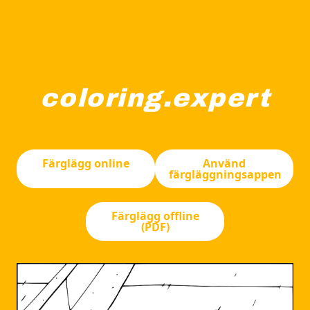
coloring.expert
Tre personer spelar ett spel curling på en isrink. En p
Färglägg online
Använd
färgläggningsappen
Färglägg offline
(PDF)