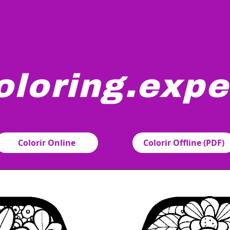
oloring.expe
variedade de desenhos de flores intricados, incluindo marg
Colorir Online
Colorir Offline (PDF)