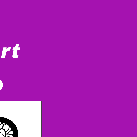
rt
aridas e outros padrões florais. As flores são densamente 