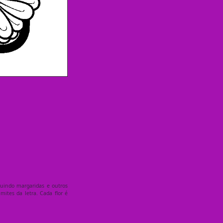
luindo margaridas e outros
ites da letra. Cada flor é