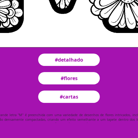
#detalhado
#flores
#cartas
ande letra "M" é preenchida com uma variedade de desenhos de flores intricados, inc
s são densamente compactadas, criando um efeito semelhante a um tapete dentro dos lim
as detalhadas e centros. A impressão geral é floral e artística.