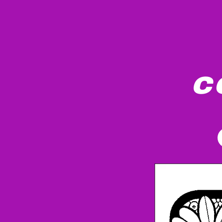
c
Uma grande letra "M" é preenchida com uma 