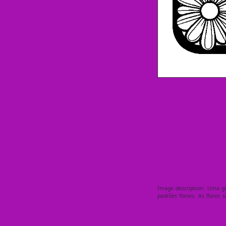
Image description: Uma gr
padrões florais. As flore
distinta, apresentando pétal