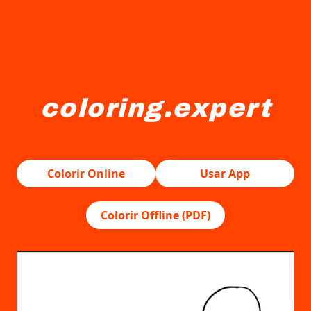
coloring.expert
Uma jovem menina em um vestido longo está interagindo
Colorir Online
Usar App
Colorir Offline (PDF)