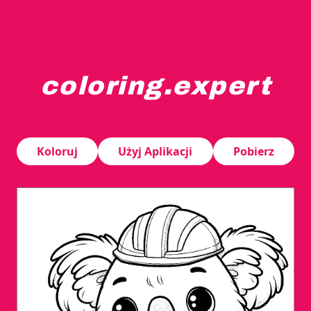
coloring.expert
Koala ma na głowie kask budowlany i trzyma plan, otocz
Koloruj
Użyj Aplikacji
Pobierz