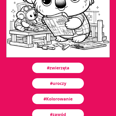
#zwierzęta
#uroczy
#Kolorowanie
#zawód