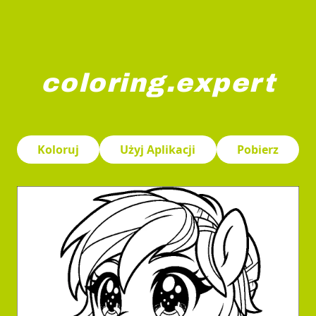
coloring.expert
Kreskówkowy kucyk o dużych, wyrazistych oczach jest p
Koloruj
Użyj Aplikacji
Pobierz