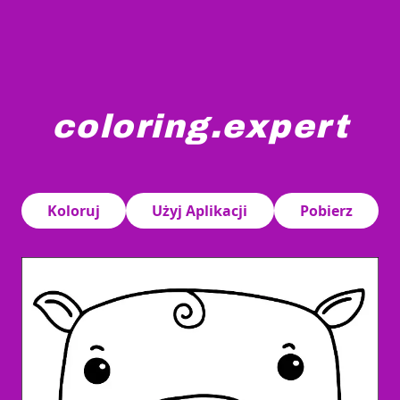
coloring.expert
Kwadratowa świnia z kręconymi uszami i krętym ogonem t
Koloruj
Użyj Aplikacji
Pobierz