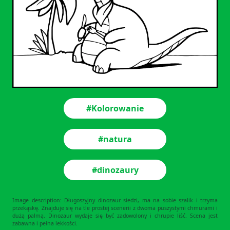
#Kolorowanie
#natura
#dinozaury
Image description: Długoszyjny dinozaur siedzi, ma na sobie szalik i trzyma
przekąskę. Znajduje się na tle prostej scenerii z dwoma puszystymi chmurami i
dużą palmą. Dinozaur wydaje się być zadowolony i chrupie liść. Scena jest
zabawna i pełna lekkości.