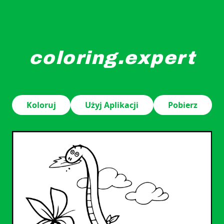
coloring.expert
Długoszyjny dinozaur siedzi, ma na sobie szalik i trzym
Koloruj
Użyj Aplikacji
Pobierz