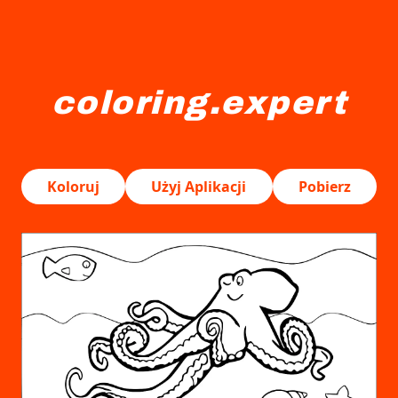
coloring.expert
Ośmiornica z falującymi mackami pływa w wodzie obok ma
Koloruj
Użyj Aplikacji
Pobierz