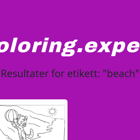
oloring.expe
Resultater for etikett: "beach"