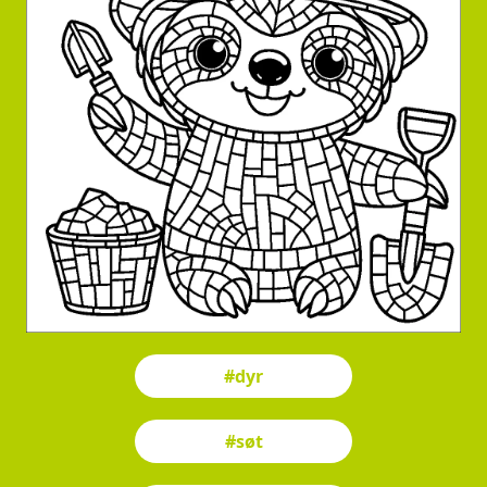
#dyr
#søt