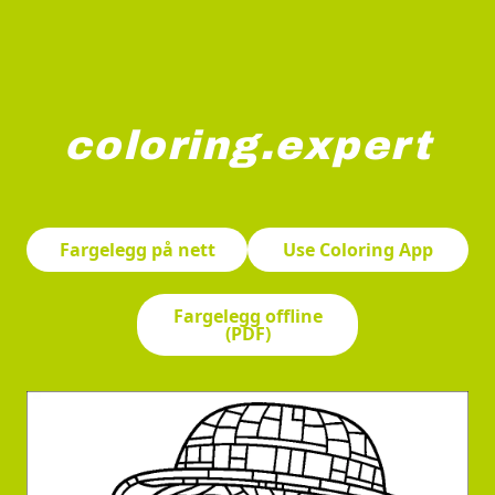
coloring.expert
En søt dovendyr smiler mens den holder en liten spade i
Fargelegg på nett
Use Coloring App
Fargelegg offline
(PDF)