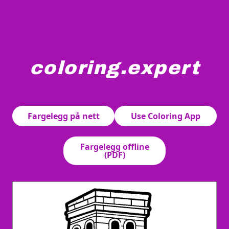
coloring.expert
En stor, trappet pyramide-struktur med fremtredende tr
Fargelegg på nett
Use Coloring App
Fargelegg offline
(PDF)