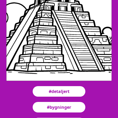
#detaljert
#bygninger