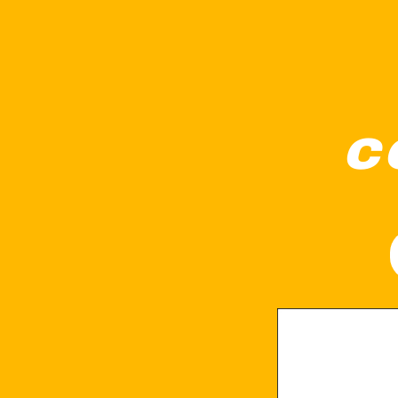
c
En stående bever er avbildet med et detal