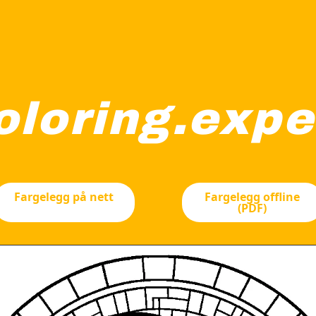
oloring.expe
jert mønster som ligner en mosaikk eller glassmaleri. Bak
Fargelegg på nett
Fargelegg offline
(PDF)