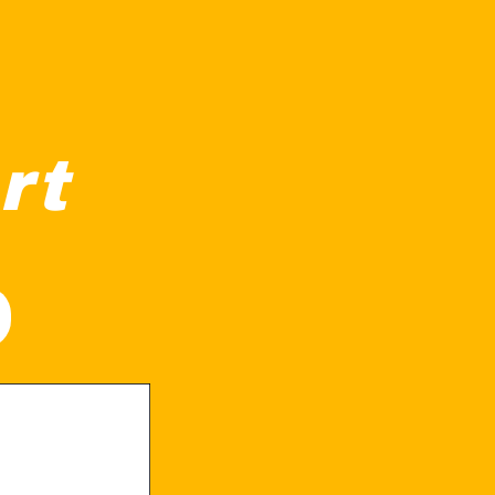
rt
grunnen består av intrikate sirkulære design som kompleme