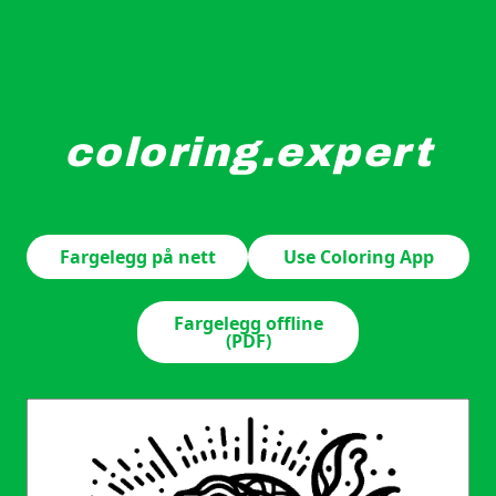
coloring.expert
En stilisert slange er sammenrullet i et kunstnerisk de
Fargelegg på nett
Use Coloring App
Fargelegg offline
(PDF)