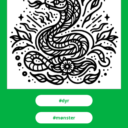
#dyr
#mønster