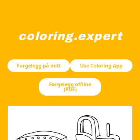
coloring.expert
En traktor trekker en tilhenger med runde former på side
Fargelegg på nett
Use Coloring App
Fargelegg offline
(PDF)