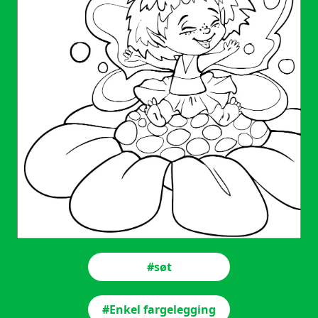
#søt
#Enkel fargelegging