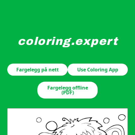
coloring.expert
En glad fe med vinger og spisst hår sitter på en stor b
Fargelegg på nett
Use Coloring App
Fargelegg offline
(PDF)