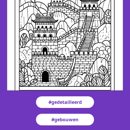
#gedetailleerd
#gebouwen