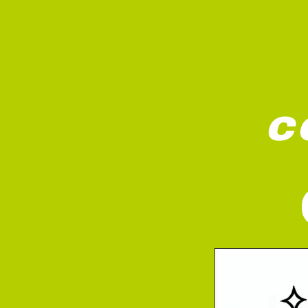
c
Een schattig kattenkarakter met een stropd