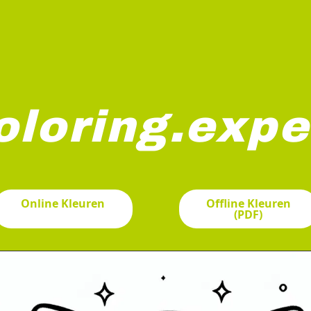
oloring.expe
as staat vol vertrouwen voor een reusachtig potlood, met ee
Online Kleuren
Offline Kleuren
(PDF)