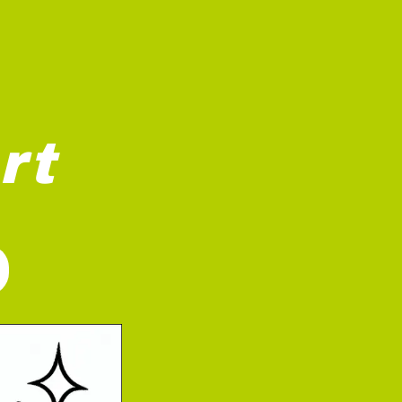
rt
n notitieboekje zichtbaar onder zijn voeten. De kat heeft g