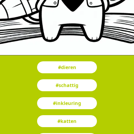
#dieren
#schattig
#inkleuring
#katten