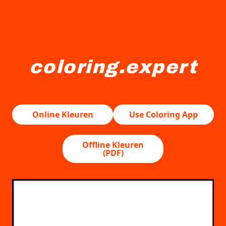
coloring.expert
Een cartoon-stijl hijskraanwagen met een expressief gezi
Online Kleuren
Use Coloring App
Offline Kleuren
(PDF)