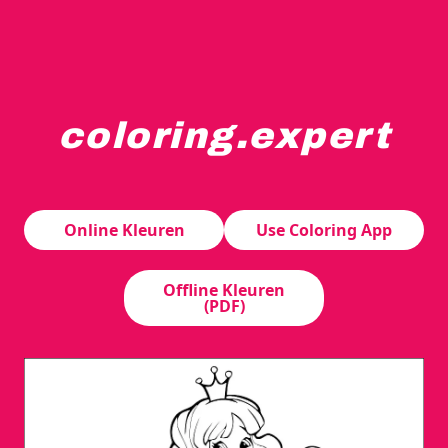
coloring.expert
Een prinses met lang golvend haar draagt een jurk en h
Online Kleuren
Use Coloring App
Offline Kleuren
(PDF)