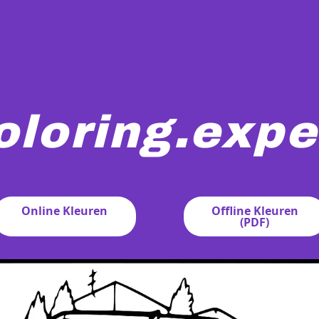
oloring.expe
aditionele gebouwen, een Vietnamese vlag en mensen die hu
Online Kleuren
Offline Kleuren
(PDF)