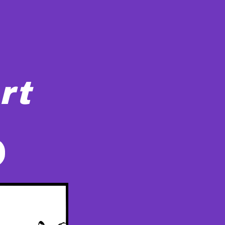
rt
n dagelijkse activiteiten uitvoeren. Op de voorgrond is e