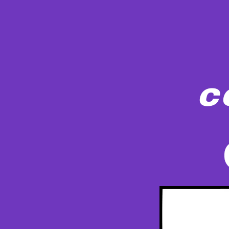
c
Een levendige straatscène in Hanoi met tr