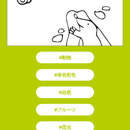
#動物
#単色彩色
#自然
#フルーツ
#昆虫