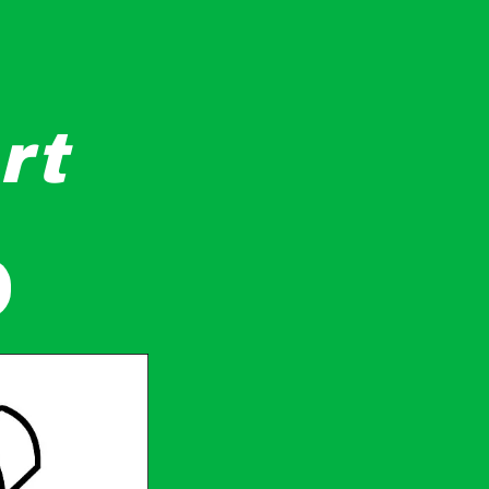
rt
ットは飛行機の前方に見えます。滑らかなラインが航空機の流