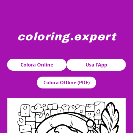
coloring.expert
Un patito adorable está vestido con una boina, sostenie
Colora Online
Usa l'App
Colora Offline (PDF)