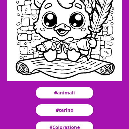
#animali
#carino
#Colorazione