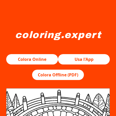
coloring.expert
Un ponte di pietra si arca sopra un fiume che scorre dolc
Colora Online
Usa l'App
Colora Offline (PDF)