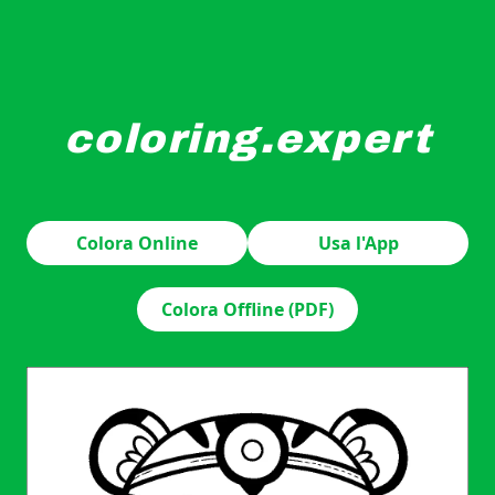
coloring.expert
Una simpatica tigre antropomorfa vestita da dottore è r
Colora Online
Usa l'App
Colora Offline (PDF)