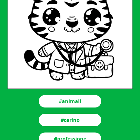
#animali
#carino
#professione