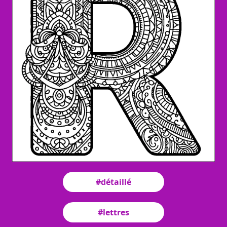
#détaillé
#lettres