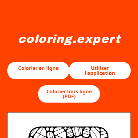
coloring.expert
Une lettre "E" stylisée est composée de diverses formes 
Colorier en ligne
Utiliser
l'application
Colorier hors ligne
(PDF)