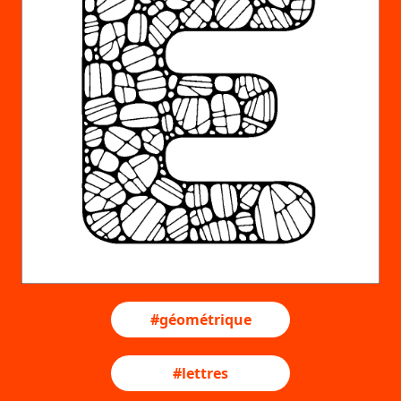
#géométrique
#lettres