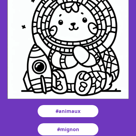
#animaux
#mignon