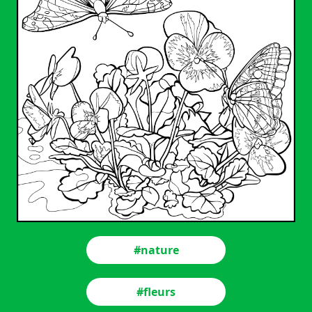
#nature
#fleurs