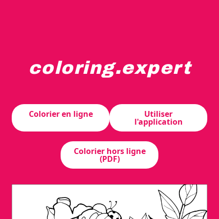
coloring.expert
Un groupe de fleurs en fleurs est entouré de feuilles dét
Colorier en ligne
Utiliser
l'application
Colorier hors ligne
(PDF)