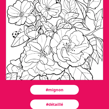
#mignon
#détaillé