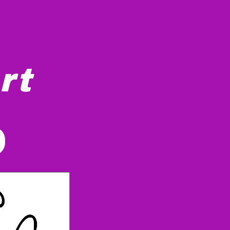
rt
iché sur son côté. Les ailes sont courtes et larges, et la q