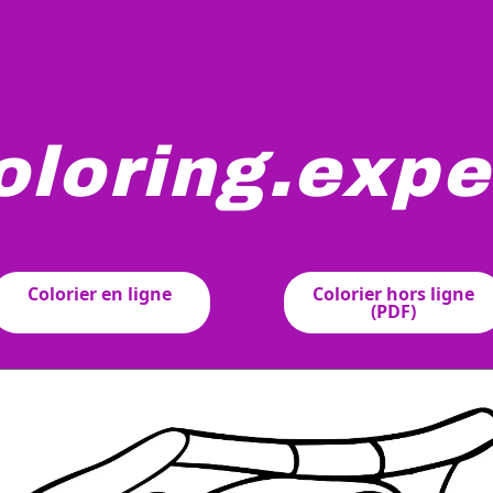
oloring.expe
é avec une hélice proéminente à l'avant et le numéro "1" aff
Colorier en ligne
Colorier hors ligne
(PDF)