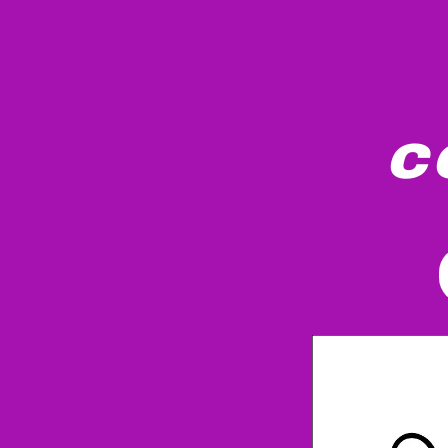
c
Un avion de type dessin animé est représent