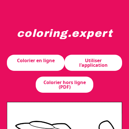
coloring.expert
Un avion de dessin animé vole au-dessus d'une piste avec
Colorier en ligne
Utiliser
l'application
Colorier hors ligne
(PDF)